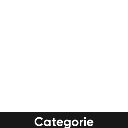
argomenti più avanzati e
padroneggiare questo fondamentale
strumento di marketing online.
Condividerò esperimenti, case study
e gli errori che ho commesso nel
tempo.
Partiamo?
Categorie