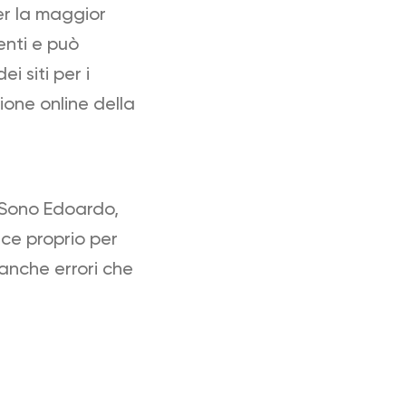
er la maggior
enti e può
ei siti per i
ione online della
 Sono Edoardo,
sce proprio per
anche errori che