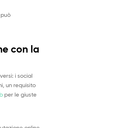
 può
ne con la
rsi: i social
i, un requisito
eb
per le giuste
putazione online.