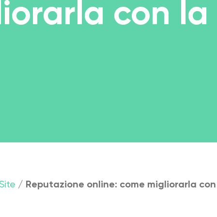
iorarla con l
Site
/
Reputazione online: come migliorarla con