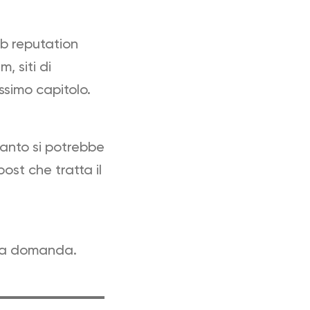
eb reputation
, siti di
ssimo capitolo.
uanto si potrebbe
ost che tratta il
 una domanda.