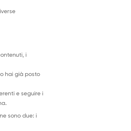
diverse
ontenuti, i
to hai già posto
erenti e seguire i
na.
ne sono due: i