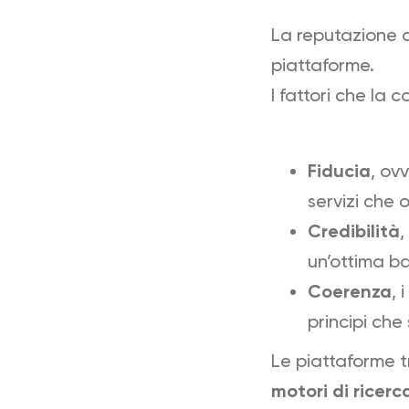
La reputazione di
piattaforme.
I fattori che la
Fiducia
, ov
servizi che o
Credibilità
,
un’ottima ba
Coerenza
, 
principi che
Le piattaforme t
motori di ricerc