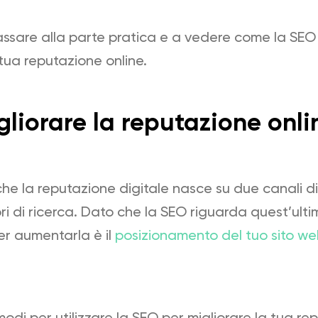
ssare alla parte pratica e a vedere come la SEO
tua reputazione online.
iorare la reputazione onli
e la reputazione digitale nasce su due canali dive
i di ricerca. Dato che la SEO riguarda quest’ultim
r aumentarla è il
posizionamento del tuo sito w
modi per utilizzare la SEO per migliorare la tua re