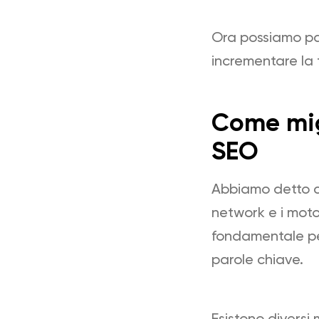
Ora possiamo pa
incrementare la 
Come migl
SEO
Abbiamo detto ch
network e i motor
fondamentale pe
parole chiave.
Esistono diversi 